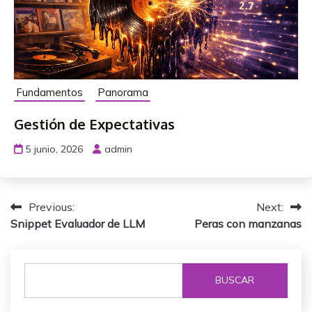
Fundamentos
Panorama
Gestión de Expectativas
5 junio, 2026
admin
N
Previous:
Next:
Snippet Evaluador de LLM
Peras con manzanas
a
v
BUSCAR
e
g