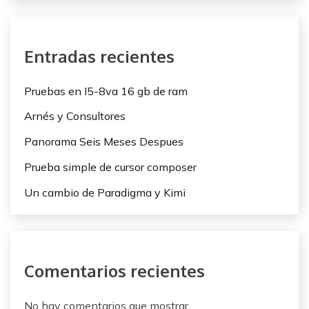
a
c
Entradas recientes
i
Pruebas en I5-8va 16 gb de ram
ó
Arnés y Consultores
n
Panorama Seis Meses Despues
d
Prueba simple de cursor composer
e
Un cambio de Paradigma y Kimi
e
n
t
Comentarios recientes
r
a
No hay comentarios que mostrar.