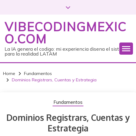
S
k
i
VIBECODINGMEXIC
p
t
O.COM
o
c
La IA genera el codigo: mi experiencia disena el sistema
para la realidad LATAM
o
n
t
Home
Fundamentos
e
Dominios Registrars, Cuentas y Estrategia
n
t
Fundamentos
Dominios Registrars, Cuentas y
Estrategia