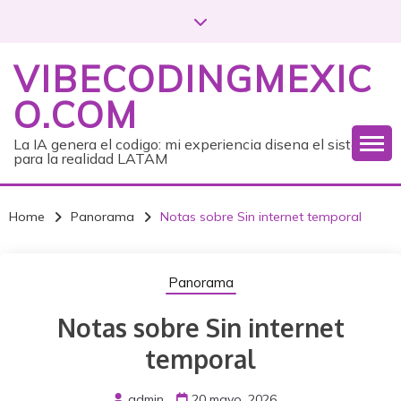
S
k
i
VIBECODINGMEXIC
p
t
O.COM
o
c
La IA genera el codigo: mi experiencia disena el sistema
para la realidad LATAM
o
n
t
Home
Panorama
Notas sobre Sin internet temporal
e
n
t
Panorama
Notas sobre Sin internet
temporal
admin
20 mayo, 2026