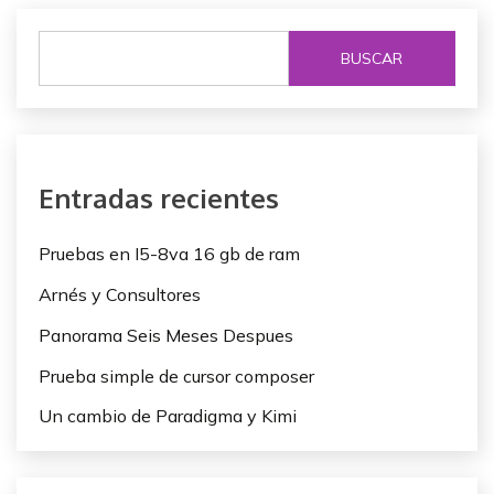
e
g
BUSCAR
a
c
i
Entradas recientes
ó
n
Pruebas en I5-8va 16 gb de ram
d
Arnés y Consultores
e
Panorama Seis Meses Despues
e
Prueba simple de cursor composer
n
Un cambio de Paradigma y Kimi
t
r