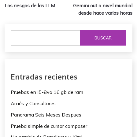
Los riesgos de las LLM
Gemini out a nivel mundial
a
desde hace varias horas
v
e
BUSCAR
g
a
c
Entradas recientes
i
ó
Pruebas en I5-8va 16 gb de ram
n
Arnés y Consultores
d
Panorama Seis Meses Despues
e
Prueba simple de cursor composer
e