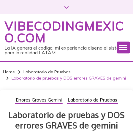
S
k
i
VIBECODINGMEXIC
p
t
O.COM
o
c
La IA genera el codigo: mi experiencia disena el sistema
para la realidad LATAM
o
n
t
Home
Laboratorio de Pruebas
e
Laboratorio de pruebas y DOS errores GRAVES de gemini
n
t
Errores Graves Gemini
Laboratorio de Pruebas
Laboratorio de pruebas y DOS
errores GRAVES de gemini