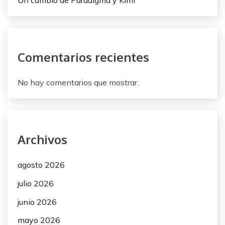
Un cambio de Paradigma y Kimi
n
t
r
Comentarios recientes
a
d
No hay comentarios que mostrar.
a
s
Archivos
agosto 2026
julio 2026
junio 2026
mayo 2026