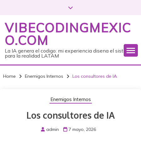
S
k
i
VIBECODINGMEXIC
p
t
O.COM
o
c
La IA genera el codigo: mi experiencia disena el sistema
para la realidad LATAM
o
n
t
Home
Enemigos Internos
Los consultores de IA
e
n
t
Enemigos Internos
Los consultores de IA
admin
7 mayo, 2026