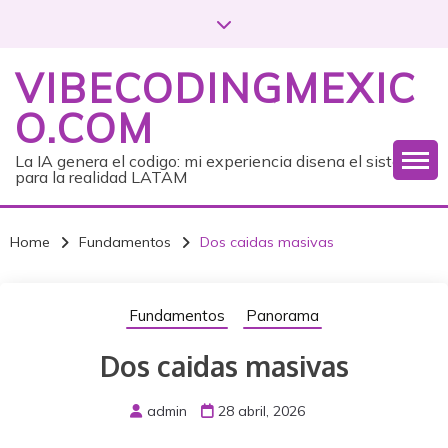
S
k
i
VIBECODINGMEXIC
p
t
O.COM
o
c
La IA genera el codigo: mi experiencia disena el sistema
para la realidad LATAM
o
n
t
Home
Fundamentos
Dos caidas masivas
e
n
t
Fundamentos
Panorama
Dos caidas masivas
admin
28 abril, 2026