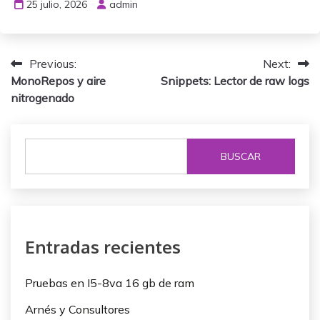
25 julio, 2026
admin
N
Previous:
Next:
MonoRepos y aire
Snippets: Lector de raw logs
a
nitrogenado
v
e
BUSCAR
g
a
c
Entradas recientes
i
ó
Pruebas en I5-8va 16 gb de ram
n
Arnés y Consultores