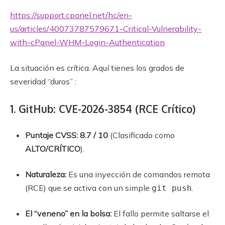
https://support.cpanel.net/hc/en-
us/articles/40073787579671-Critical-Vulnerability-
with-cPanel-WHM-Login-Authentication
La situación es crítica. Aquí tienes los grados de
severidad “duros” :
1. GitHub: CVE-2026-3854 (RCE Crítico)
Puntaje CVSS:
8.7 / 10
(Clasificado como
ALTO/CRÍTICO
).
Naturaleza:
Es una inyección de comandos remota
(RCE) que se activa con un simple
.
git push
El “veneno” en la bolsa:
El fallo permite saltarse el