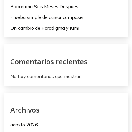
d
Panorama Seis Meses Despues
e
Prueba simple de cursor composer
e
Un cambio de Paradigma y Kimi
n
t
r
Comentarios recientes
a
d
No hay comentarios que mostrar.
a
s
Archivos
agosto 2026